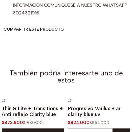
INFORMACIÓN COMUNÍQUESE A NUESTRO WHATSAPP
3024621916
COMPARTIR ESTE PRODUCTO
También podría interesarte uno de
estos
LE
|
LE
|
-3% OFF
-3% OFF
Thin & Lite + Transitions +
Progresivo Varilux + ar
Anti reflejo Clarity blue
clarity blue uv
$873.600
$924.000
$903.600
$954.000