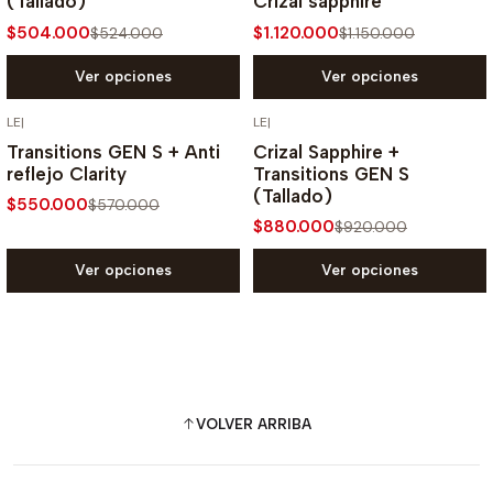
(Tallado)
Crizal sapphire
$504.000
$1.120.000
$524.000
$1.150.000
Ver opciones
Ver opciones
LE
|
LE
|
-4% OFF
-4% OFF
Transitions GEN S + Anti
Crizal Sapphire +
reflejo Clarity
Transitions GEN S
(Tallado)
$550.000
$570.000
$880.000
$920.000
Ver opciones
Ver opciones
VOLVER ARRIBA