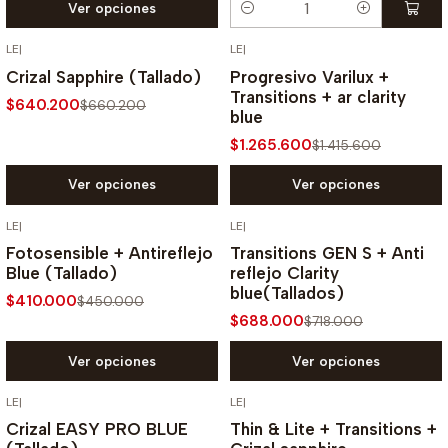
Ver opciones
Cantidad
LE
|
LE
|
-3% OFF
-11% OFF
Crizal Sapphire (Tallado)
Progresivo Varilux +
Transitions + ar clarity
$640.200
$660.200
blue
$1.265.600
$1.415.600
Ver opciones
Ver opciones
LE
|
LE
|
-9% OFF
-4% OFF
Fotosensible + Antireflejo
Transitions GEN S + Anti
Blue (Tallado)
reflejo Clarity
blue(Tallados)
$410.000
$450.000
$688.000
$718.000
Ver opciones
Ver opciones
LE
|
LE
|
-4% OFF
-3% OFF
Crizal EASY PRO BLUE
Thin & Lite + Transitions +