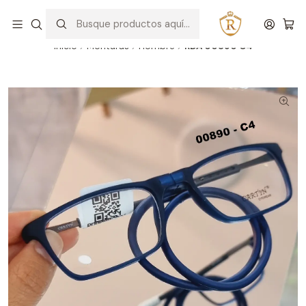
Hablar con un asesor
WhatsApp
Inicio
Monturas
Hombre
RDA 00890 C4