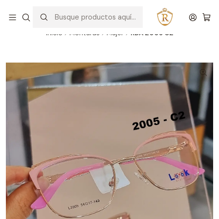
Hablar con un asesor
WhatsApp
Inicio
Monturas
Mujer
RDA 2005 C2