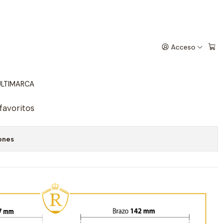
Acceso
egar al Carrito
Comprar ahora
LTIMARCA
 favoritos
ones