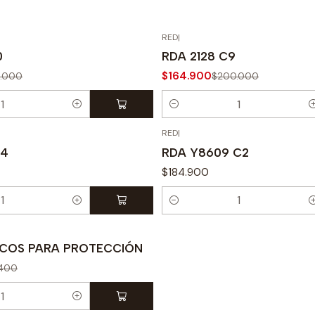
RED
|
-18% OFF
0
RDA 2128 C9
$164.900
.000
$200.000
Cantidad
RED
|
C4
RDA Y8609 C2
$184.900
Cantidad
ICOS PARA PROTECCIÓN
.400