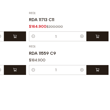
RED
|
-18% OFF
RDA 11713 C11
$164.900
$200.000
Cantidad
RED
|
RDA 11559 C9
$184.900
Cantidad