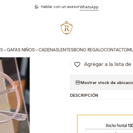
Inicio
Monturas
Mujer
RDA 2128 C13
Hablar con un asesor
WhatsApp
|
RDA 2128 C13
Agr
AS
GAFAS NIÑOS
CADENAS
LENTES
BONO REGALO
CONTACTO
MU
Cantidad
Agregar a la lista de
Mostrar stock de ubicaci
DESCRIPCIÓN