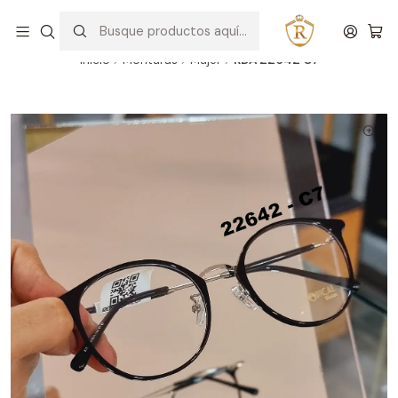
Hablar con un asesor
WhatsApp
Inicio
Monturas
Mujer
RDA 22642 C7