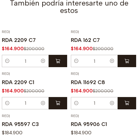
También podría interesarte uno de
estos
RED
|
RED
|
-18% OFF
-18% OFF
RDA 2209 C7
RDA 162 C7
$164.900
$164.900
$200.000
$200.000
Cantidad
Cantidad
RED
|
RED
|
-18% OFF
-18% OFF
RDA 2209 C1
RDA 11692 C8
$164.900
$164.900
$200.000
$200.000
Cantidad
Cantidad
RED
|
RED
|
RDA 95597 C3
RDA 95906 C1
$184.900
$184.900