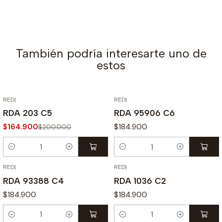
También podría interesarte uno de
estos
RED
|
RED
|
-18% OFF
RDA 203 C5
RDA 95906 C6
$164.900
$184.900
$200.000
Cantidad
Cantidad
RED
|
RED
|
RDA 93388 C4
RDA 1036 C2
$184.900
$184.900
Cantidad
Cantidad