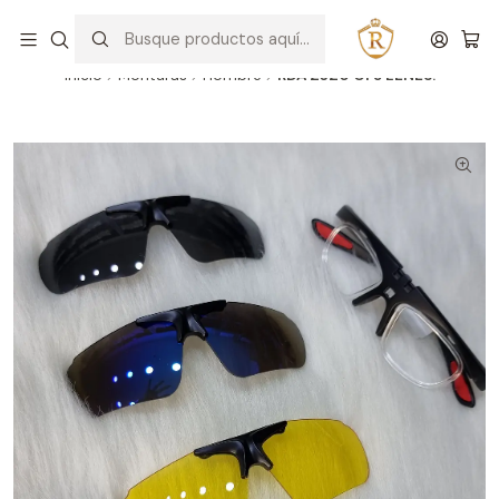
Hablar con un asesor
WhatsApp
Inicio
Monturas
Hombre
RDA 2320 C1 5 LENES.