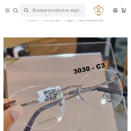
Hablar con un asesor
WhatsApp
Inicio
Monturas
Mujer
RDA 3030 C3