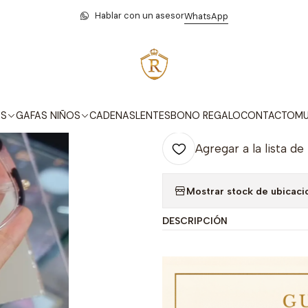
Inicio
Monturas
Mujer
RDA 81625 C4
Hablar con un asesor
WhatsApp
|
RDA 81625 C
Agr
AS
GAFAS NIÑOS
CADENAS
LENTES
BONO REGALO
CONTACTO
MU
Cantidad
Agregar a la lista de
Mostrar stock de ubicaci
DESCRIPCIÓN