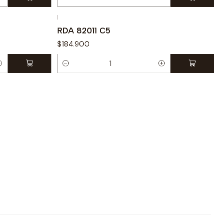
Cantidad
|
RDA 82011 C5
$184.900
Cantidad