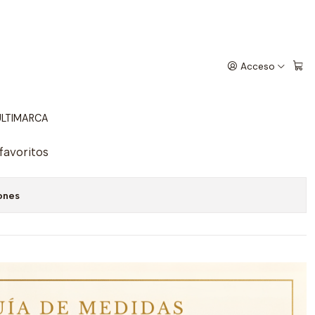
Acceso
4
egar al Carrito
Comprar ahora
LTIMARCA
 favoritos
ones