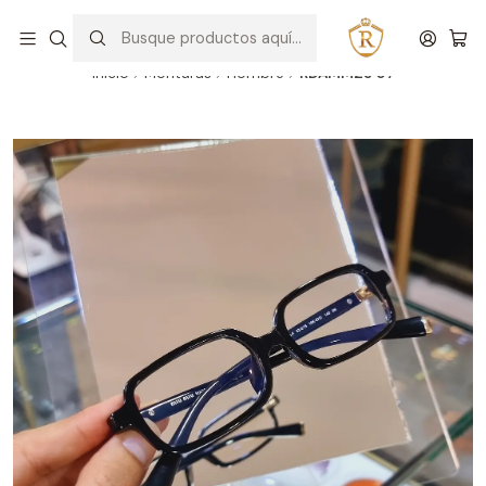
Hablar con un asesor
WhatsApp
Inicio
Monturas
Hombre
RDAMM25 07