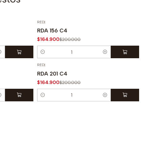
RED
|
-18% OFF
RDA 156 C4
$164.900
$200.000
Cantidad
RED
|
-18% OFF
RDA 201 C4
$164.900
$200.000
Cantidad