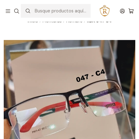
Hablar con un asesor
WhatsApp
Inicio
Monturas
Hombre
RDA 047 C4