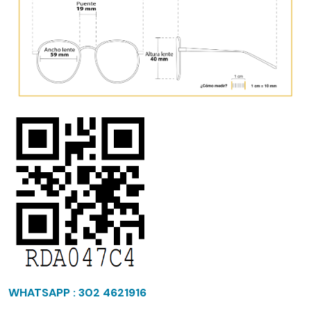
WHATSAPP : 302 4621916