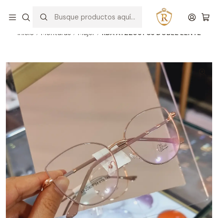
Hablar con un asesor
WhatsApp
Inicio
Monturas
Mujer
RDA AT22801 C3 DOBLE LENTE