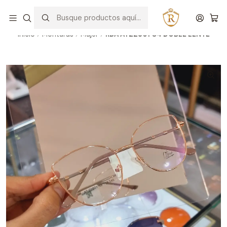
Hablar con un asesor
WhatsApp
Inicio
Monturas
Mujer
RDA AT22801 C4 DOBLE LENTE