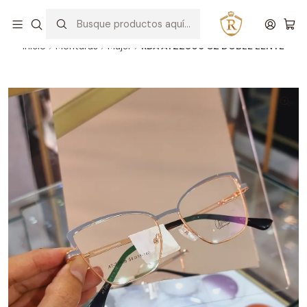
Hablar con un asesor
WhatsApp
Inicio
Monturas
Mujer
RDA AT22806 C2 DOBLE LENTE